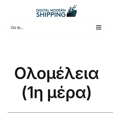
Skip
to
content
Go to...
Ολομέλεια
(1η μέρα)