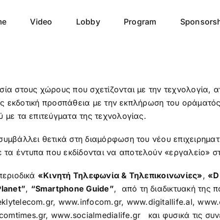
me
Video
Lobby
Program
Sponsors
ία στους χώρους που σχετίζονται με την τεχνολογία, α
της εκδοτική προσπάθεια με την εκπλήρωση του οράματός 
 με τα επιτεύγματα της τεχνολογίας.
συμβάλλει θετικά στη διαμόρφωση του νέου επιχειρηματι
α έντυπα που εκδίδονται να αποτελούν «εργαλείο» στα
 περιοδικά
«Κινητή Τηλεφωνία & Τηλεπικοινωνίες»
,
«Di
Planet”
,
“Smartphone Guide”
, από τη διαδικτυακή της 
lytelecom.gr
,
www.infocom.gr
,
www.digitallife.al
,
www.d
comtimes.gr
,
www.socialmedialife.gr
και φυσικά τις συν