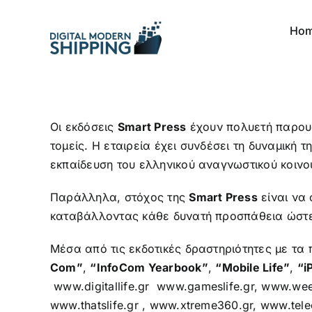
Skip
to
Ho
content
Οι εκδόσεις
Smart Press
έχουν πολυετή παρουσ
τομείς. Η εταιρεία έχει συνδέσει τη δυναμική 
εκπαίδευση του ελληνικού αναγνωστικού κοινού
Παράλληλα, στόχος της
Smart Press
είναι να 
καταβάλλοντας κάθε δυνατή προσπάθεια ώστε τ
Μέσα από τις εκδοτικές δραστηριότητες με τα
Com”
,
“InfoCom Yearbook”
,
“Mobile Life”
,
“i
www.digitallife.gr
www.gameslife.gr
,
www.week
www.thatslife.gr
,
www.xtreme360.gr
,
www.tele